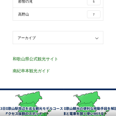
那智の滝
5
高野山
7
アーカイブ
和歌山県公式観光サイト
南紀串本観光ガイド