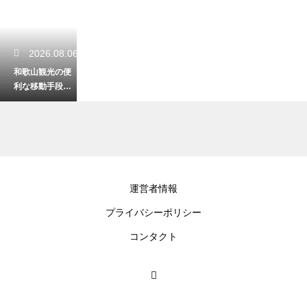
2026.08.06
和歌山観光の便
利な移動手段を
解説！車と電車
を賢く使い分け
る
2026.08.05
運営者情報
和歌山市内の観
プライバシーポリシー
光で訪れたい穴
場スポット！静
コンタクト
かに楽しむ休日
2026.08.04