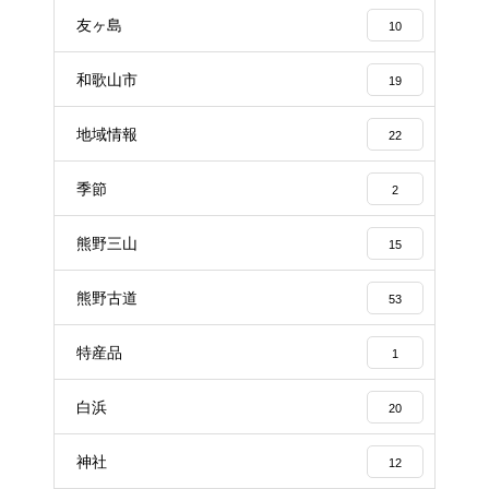
友ヶ島
10
和歌山市
19
地域情報
22
季節
2
熊野三山
15
熊野古道
53
特産品
1
白浜
20
神社
12