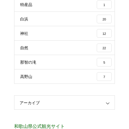
特産品
1
白浜
20
神社
12
自然
22
那智の滝
5
高野山
7
アーカイブ
和歌山県公式観光サイト