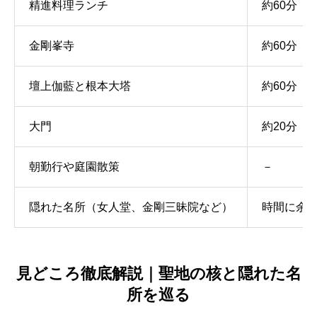
精進料理ランチ
約60分
金剛峯寺
約60分
壇上伽藍と根本大塔
約60分
大門
約20分
朝勤行や庭園散策
－
隠れた名所（女人堂、金剛三昧院など）
時間に余
見どころ徹底解説｜聖地の核と隠れた名
所を巡る