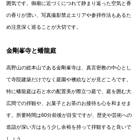
囲気です。御廟に近づくにつれて静まり返った空気と香
の香りが漂い、写真撮影禁止エリアや参拝作法もあるた
め注意深く巡ることが大切です。
金剛峯寺と蟠龍庭
高野山の総本山である金剛峯寺は、真言密教の中心とし
て寺院建築だけでなく庭園や襖絵などが見どころです。
特に蟠龍庭は石と水の配置美が際立つ庭で、庭を囲む大
広間での拝観や、お菓子とお茶のお接待も心を和ませま
す。所要時間は60分前後が目安ですが、歴史や芸術への
造詣が深い方はもう少し余裕を持って拝観すると良いで
しょう。