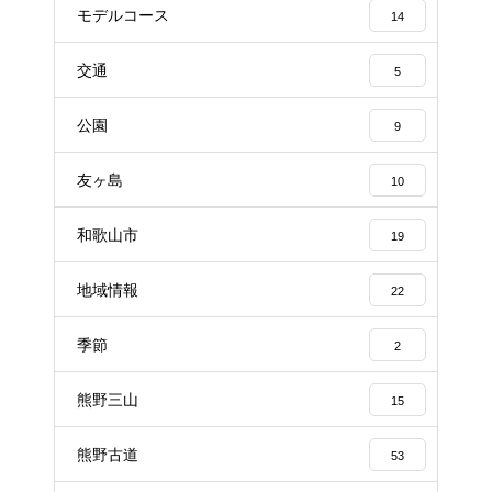
モデルコース
14
交通
5
公園
9
友ヶ島
10
和歌山市
19
地域情報
22
季節
2
熊野三山
15
熊野古道
53