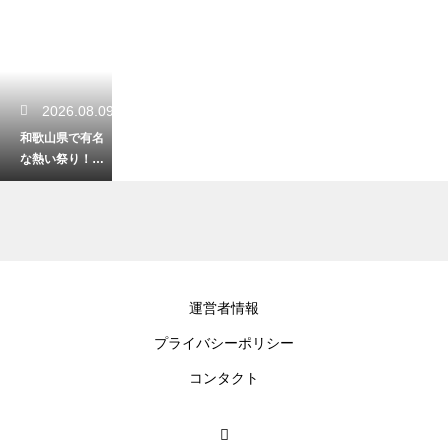
2026.08.09
和歌山県で有名
な熱い祭り！歴
史と伝統を感じ
る迫力の見どこ
ろ
2026.08.08
運営者情報
車なしでも充実
プライバシーポリシー
の和歌山観光！2
泊3日で巡る絶景
コンタクト
モデルコース