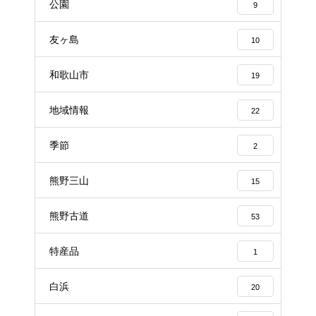
公園
9
友ヶ島
10
和歌山市
19
地域情報
22
季節
2
熊野三山
15
熊野古道
53
特産品
1
白浜
20