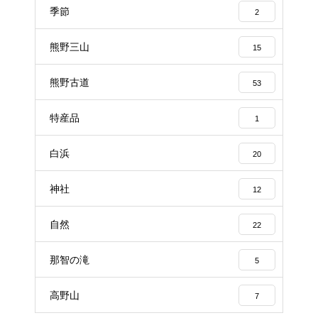
季節
2
熊野三山
15
熊野古道
53
特産品
1
白浜
20
神社
12
自然
22
那智の滝
5
高野山
7