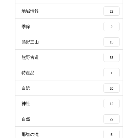
地域情報
22
季節
2
熊野三山
15
熊野古道
53
特産品
1
白浜
20
神社
12
自然
22
那智の滝
5