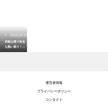
2026.08.09
和歌山県で有名
な熱い祭り！歴
史と伝統を感じ
る迫力の見どこ
ろ
2026.08.08
運営者情報
車なしでも充実
プライバシーポリシー
の和歌山観光！2
泊3日で巡る絶景
コンタクト
モデルコース