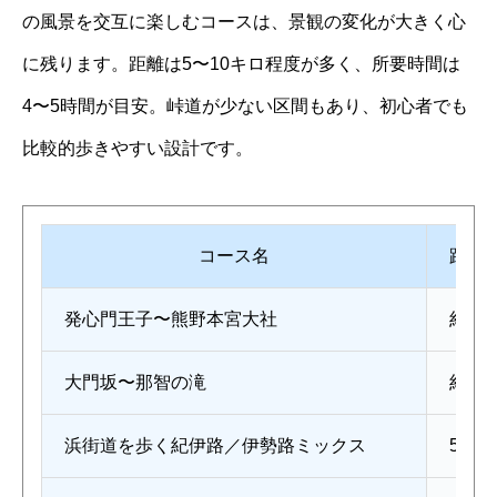
の風景を交互に楽しむコースは、景観の変化が大きく心
に残ります。距離は5〜10キロ程度が多く、所要時間は
4〜5時間が目安。峠道が少ない区間もあり、初心者でも
比較的歩きやすい設計です。
コース名
距離
発心門王子〜熊野本宮大社
約7k
大門坂〜那智の滝
約2.7
浜街道を歩く紀伊路／伊勢路ミックス
5〜10