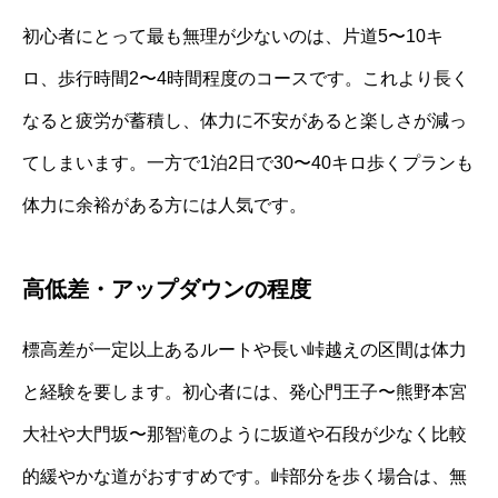
初心者にとって最も無理が少ないのは、片道5〜10キ
ロ、歩行時間2〜4時間程度のコースです。これより長く
なると疲労が蓄積し、体力に不安があると楽しさが減っ
てしまいます。一方で1泊2日で30〜40キロ歩くプランも
体力に余裕がある方には人気です。
高低差・アップダウンの程度
標高差が一定以上あるルートや長い峠越えの区間は体力
と経験を要します。初心者には、発心門王子〜熊野本宮
大社や大門坂〜那智滝のように坂道や石段が少なく比較
的緩やかな道がおすすめです。峠部分を歩く場合は、無