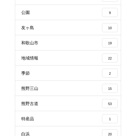
公園
9
友ヶ島
10
和歌山市
19
地域情報
22
季節
2
熊野三山
15
熊野古道
53
特産品
1
白浜
20