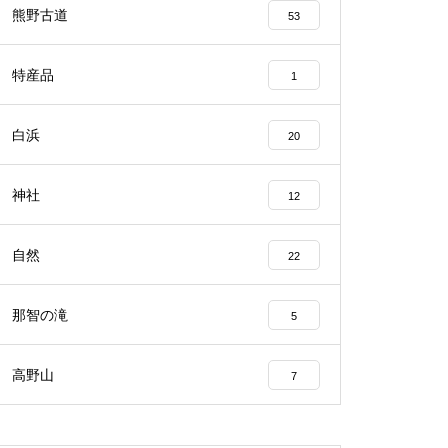
熊野古道
53
特産品
1
白浜
20
神社
12
自然
22
那智の滝
5
高野山
7