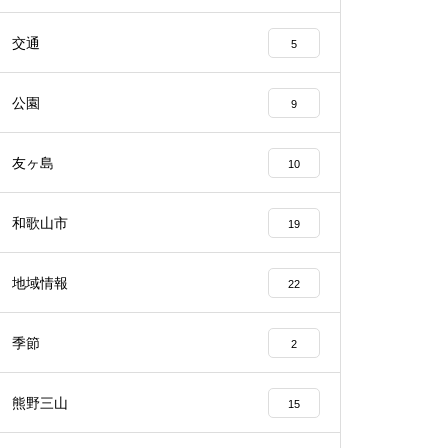
交通
5
公園
9
友ヶ島
10
和歌山市
19
地域情報
22
季節
2
熊野三山
15