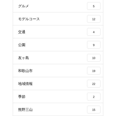
グルメ
5
モデルコース
12
交通
4
公園
9
友ヶ島
10
和歌山市
19
地域情報
22
季節
2
熊野三山
15