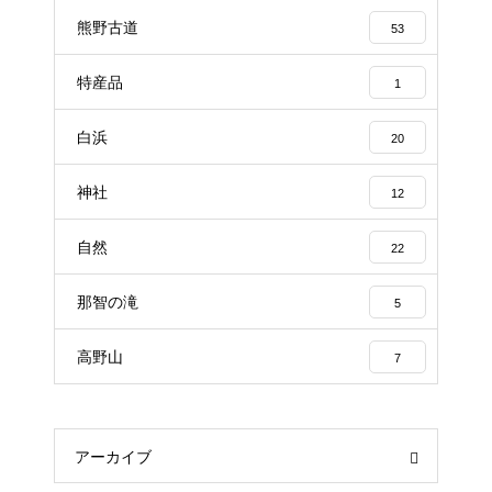
熊野古道
53
特産品
1
白浜
20
神社
12
自然
22
那智の滝
5
高野山
7
アーカイブ