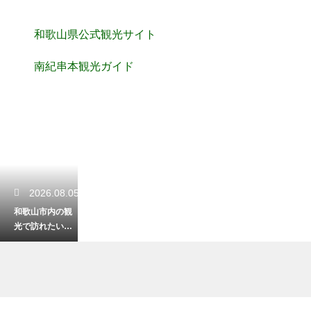
和歌山県公式観光サイト
南紀串本観光ガイド
2026.08.05
和歌山市内の観
光で訪れたい穴
場スポット！静
かに楽しむ休日