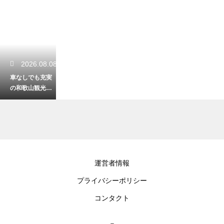
2026.08.08
車なしでも充実
の和歌山観光！2
泊3日で巡る絶景
モデルコース
2026.08.07
運営者情報
和歌山駅周辺を
プライバシーポリシー
巡る観光モデル
コース！アクセ
コンタクト
ス抜群のスポッ
ト