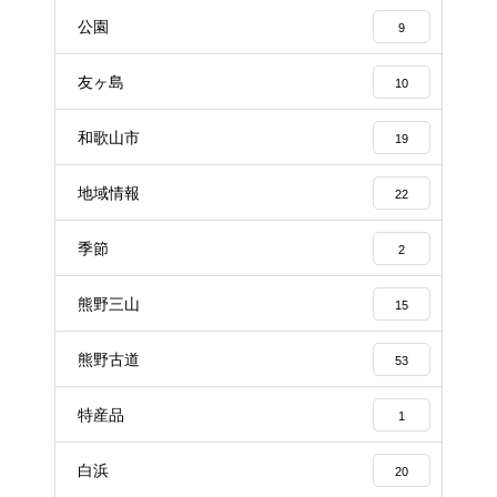
公園
9
友ヶ島
10
和歌山市
19
地域情報
22
季節
2
熊野三山
15
熊野古道
53
特産品
1
白浜
20