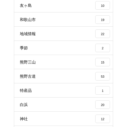
友ヶ島
10
和歌山市
19
地域情報
22
季節
2
熊野三山
15
熊野古道
53
特産品
1
白浜
20
神社
12