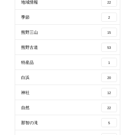
地域情報
22
季節
2
熊野三山
15
熊野古道
53
特産品
1
白浜
20
神社
12
自然
22
那智の滝
5